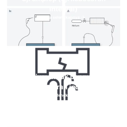
integral)
Baca selengkapnya
Helium untuk pengujian
kebocoran industri
Baca selengkapnya