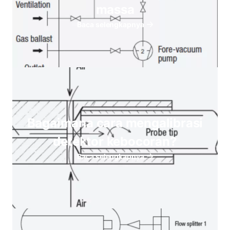
massa
Baca selengkapnya
Bagaimana cara mengalibrasi
detektor kebocoran?
Baca selengkapnya