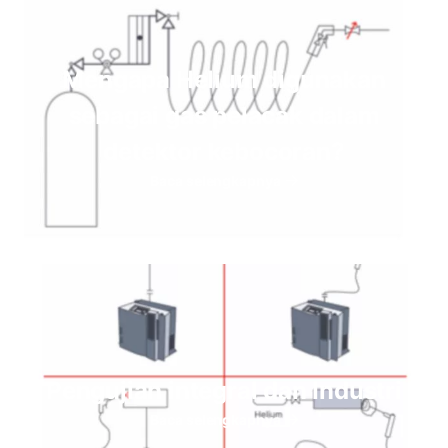
Mengapa Helium digunakan
sebagai gas pelacak dalam
detektor kebocoran?
Baca selengkapnya
Pengujian integral dan Industri
Baca selengkapnya