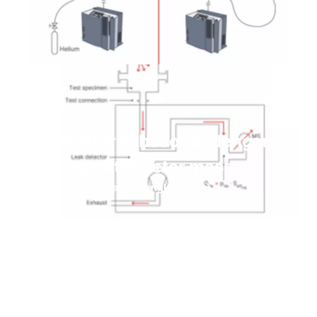
Detektor kebocoran dengan
spektrometer massa
Baca selengkapnya