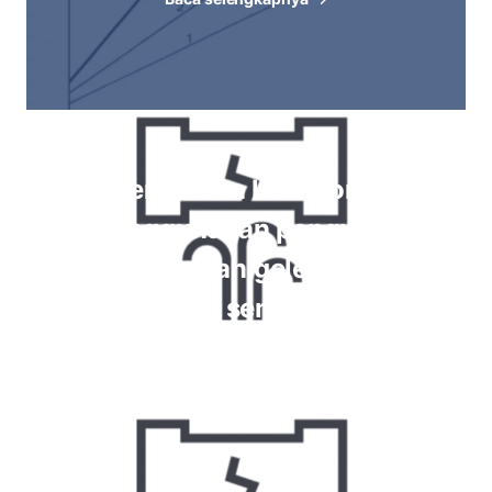
Memeriksa kebocoran
menggunakan pengukur,
perendaman gelembung,
pengujian semprot busa
Baca selengkapnya