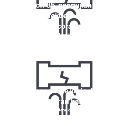
Krypton 85, pengujian reaksi
kimia dan frekuensi tinggi untuk
kebocoran gas
Baca selengkapnya
Bagaimana cara kerja detektor
kebocoran halogen
Baca selengkapnya