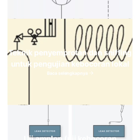
Teknik penyemprotan dan sniffing
untuk pengujian kebocoran lokal
Baca selengkapnya
Uji amplop (uji kebocoran