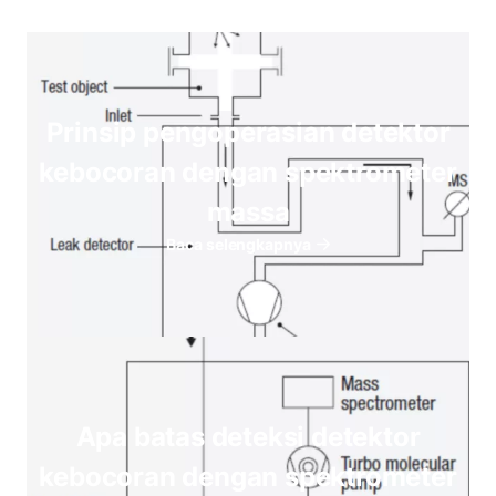
Prinsip pengoperasian detektor
kebocoran dengan spektrometer
massa
Baca selengkapnya
Apa batas deteksi detektor
kebocoran dengan spektrometer