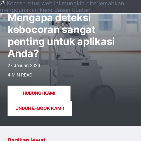
Konten situs web ini mungkin diterjemahkan
BLOG
menggunakan kecerdasan buatan
Mengapa deteksi
kebocoran sangat
penting untuk aplikasi
Anda?
27 Januari 2023
4 MIN READ
HUBUNGI KAMI
UNDUH E-BOOK KAMI!
Bagikan lewat