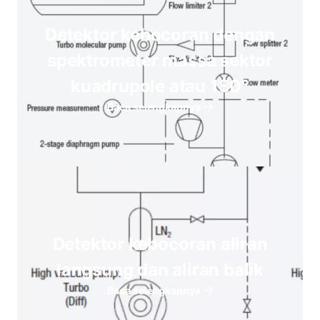
Detektor kebocoran dengan
spektrometer massa sektor
kuadrupole atau 180°
Baca selengkapnya
Detektor kebocoran aliran
langsung dan aliran balik
Baca selengkapnya