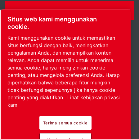
FORMULIR KONTAK
Situs web kami menggunakan
cookie.
Kami menggunakan cookie untuk memastikan
situs berfungsi dengan baik, meningkatkan
pengalaman Anda, dan menampilkan konten
relevan. Anda dapat memilih untuk menerima
Indonesia / IN
semua cookie, hanya mengizinkan cookie
Peta situs
Kelola preferensi
© 2026 Hak Cipta.
penting, atau mengelola preferensi Anda. Harap
diperhatikan bahwa beberapa fitur mungkin
tidak berfungsi sepenuhnya jika hanya cookie
penting yang diaktifkan.
Lihat kebijakan privasi
kami
Produk perintis.
Terima semua cookie
Diterapkan dengan