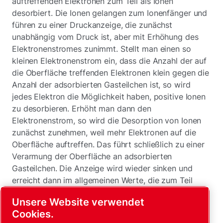
auftreffenden Elektronen zum Teil als Ionen
desorbiert. Die Ionen gelangen zum Ionenfänger und
führen zu einer Druckanzeige, die zunächst
unabhängig vom Druck ist, aber mit Erhöhung des
Elektronenstromes zunimmt. Stellt man einen so
kleinen Elektronenstrom ein, dass die Anzahl der auf
die Oberfläche treffenden Elektronen klein gegen die
Anzahl der adsorbierten Gasteilchen ist, so wird
jedes Elektron die Möglichkeit haben, positive Ionen
zu desorbieren. Erhöht man dann den
Elektronenstrom, so wird die Desorption von Ionen
zunächst zunehmen, weil mehr Elektronen auf die
Oberfläche auftreffen. Das führt schließlich zu einer
Verarmung der Oberfläche an adsorbierten
Gasteilchen. Die Anzeige wird wieder sinken und
erreicht dann im allgemeinen Werte, die zum Teil
beträchtlich unter der Druckanzeige liegen können,
Unsere Website verwendet
die bei einem kleinem Elektronenstrom beobachtet
Cookies.
worden ist. Für die Praxis hat dieser Effekt zur Folge,