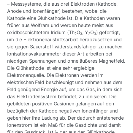
– Messsysteme, die aus drei Elektroden (Kathode,
Anode und Ionenfänger) bestehen, wobei die
Kathode eine Glühkathode ist. Die Kathoden waren
früher aus Wolfram und werden heute meist aus
oxidbeschichtetem Iridium (Th
O
, Y
O
) gefertigt,
2
3
2
3
um die Elektronenaustrittsarbeit herabzusetzen und
sie gegen Sauerstoff widerstandsfähiger zu machen.
Ionisationsvakuummeter dieser Art arbeiten bei
niedrigen Spannungen und ohne äußeres Magnetfeld.
Die Glühkathode ist eine sehr ergiebige
Elektronenquelle. Die Elektronen werden im
elektrischen Feld beschleunigt und nehmen aus dem
Feld genügend Energie auf, um das Gas, in dem sich
das Elektrodensystem befindet, zu ionisieren. Die
gebildeten positiven Gasionen gelangen auf den
bezüglich der Kathode negativen Ionenfänger und
geben hier ihre Ladung ab. Der dadurch entstehende
Ionenstrom ist ein Maß für die Gasdichte und damit
für den Gasdruck. Ist i– der aus der Glühkathode