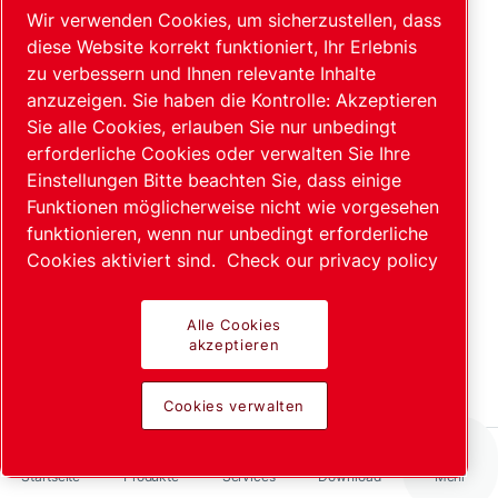
dass man sich vergewissern muss, ob die
Wir verwenden Cookies, um sicherzustellen, dass
Druckanzeige durch einen Desorptionsstrom
diese Website korrekt funktioniert, Ihr Erlebnis
beeinflusst worden ist. Das geschieht am
zu verbessern und Ihnen relevante Inhalte
einfachsten, indem man den Elektronenstrom
anzuzeigen. Sie haben die Kontrolle: Akzeptieren
vorübergehend um den Faktor 10 oder 100 ändert.
Sie alle Cookies, erlauben Sie nur unbedingt
Dabei ist der genauere Druckwert derjenige, der bei
erforderliche Cookies oder verwalten Sie Ihre
den größeren Elektronenströmen gefunden wird.
Einstellungen Bitte beachten Sie, dass einige
Funktionen möglicherweise nicht wie vorgesehen
Neben dem konventionellen sogenannten normalen
funktionieren, wenn nur unbedingt erforderliche
Ionisationsvakuummetersystem, dessen
Cookies aktiviert sind.
Check our privacy policy
Elektrodenaufbau etwa dem einer gewöhnlichen
Triode gleicht, gibt es verschiedene
Ionisationsvakuummetersysteme (Bayard-Alpert-
Alle Cookies
akzeptieren
System, Bayard-Alpert-System mit Modulator,
Extraktor-System), die je nach Bauart die beiden
oben beschriebenen Effekte mehr oder weniger
Cookies verwalten
unterdrücken und deshalb bevorzugt für
Messzwecke im Hoch- und Ultrahochvakuumbereich
Startseite
Produkte
Services
Download
Mehr
eingesetzt werden. Als Standardsystem für diesen