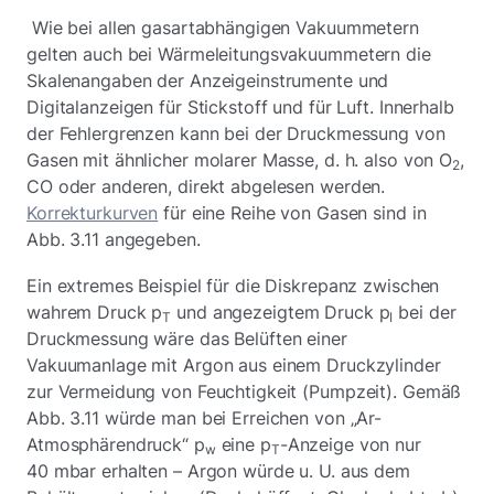
Wie bei allen gasartabhängigen Vakuummetern
gelten auch bei Wärmeleitungsvakuummetern die
Skalenangaben der Anzeigeinstrumente und
Digitalanzeigen für Stickstoff und für Luft. Innerhalb
der Fehlergrenzen kann bei der Druckmessung von
Gasen mit ähnlicher molarer Masse, d. h. also von O
,
2
CO oder anderen, direkt abgelesen werden.
Korrekturkurven
für eine Reihe von Gasen sind in
Abb. 3.11 angegeben.
Ein extremes Beispiel für die Diskrepanz zwischen
wahrem Druck p
und angezeigtem Druck p
bei der
T
I
Druckmessung wäre das Belüften einer
Vakuumanlage mit Argon aus einem Druckzylinder
zur Vermeidung von Feuchtigkeit (Pumpzeit). Gemäß
Abb. 3.11 würde man bei Erreichen von „Ar-
Atmosphärendruck“ p
eine p
-Anzeige von nur
w
T
40 mbar erhalten – Argon würde u. U. aus dem