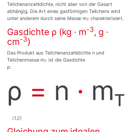
Teilchenanzahldichte, nicht aber von der Gasart
abhängig. Die Art eines gasförmigen Teilchens wird
unter anderem durch seine Masse m
charakterisiert.
T
-3
Gasdichte ρ (kg · m
, g ·
-3
cm
)
Das Produkt aus Teilchenanzahldichte n und
Teilchenmasse m
ist die Gasdichte
T
ρ:
(1.2)
Gleichung zum idealen