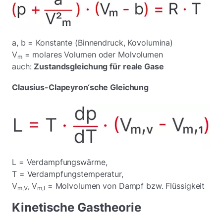
a, b = Konstante (Binnendruck, Kovolumina)
V
= molares Volumen oder Molvolumen
m
auch:
Zustandsgleichung für reale Gase
Clausius-Clapeyron‘sche Gleichung
L = Verdampfungswärme,
T = Verdampfungstemperatur,
V
, V
= Molvolumen von Dampf bzw. Flüssigkeit
m,V
m,l
Kinetische Gastheorie