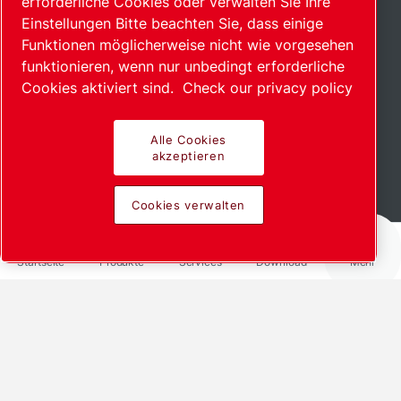
erforderliche Cookies oder verwalten Sie Ihre
Einstellungen Bitte beachten Sie, dass einige
Funktionen möglicherweise nicht wie vorgesehen
funktionieren, wenn nur unbedingt erforderliche
Cookies aktiviert sind.
Check our privacy policy
Alle Cookies
akzeptieren
Mehr lesen
Cookies verwalten
Startseite
Produkte
Services
Download
Mehr
Teilen mit
LinkedIn
Facebook
X