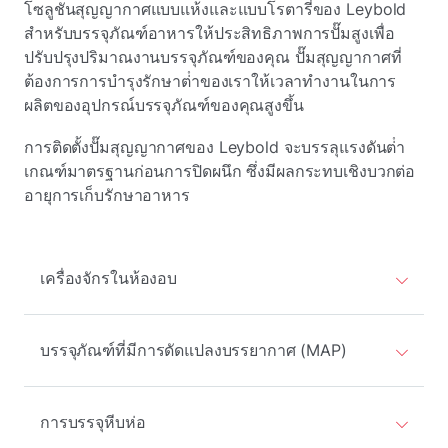
โซลูชันสุญญากาศแบบแห้งและแบบโรตารี่ของ Leybold
สําหรับบรรจุภัณฑ์อาหารให้ประสิทธิภาพการปั๊มสูงเพื่อ
ปรับปรุงปริมาณงานบรรจุภัณฑ์ของคุณ ปั๊มสุญญากาศที่
ต้องการการบํารุงรักษาต่ําของเราให้เวลาทํางานในการ
ผลิตของอุปกรณ์บรรจุภัณฑ์ของคุณสูงขึ้น
การติดตั้งปั๊มสุญญากาศของ Leybold จะบรรลุแรงดันต่ํา
เกณฑ์มาตรฐานก่อนการปิดผนึก ซึ่งมีผลกระทบเชิงบวกต่อ
อายุการเก็บรักษาอาหาร
เครื่องจักรในห้องอบ
บรรจุภัณฑ์ที่มีการดัดแปลงบรรยากาศ (MAP)
การบรรจุหีบห่อ