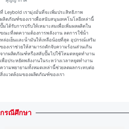
สุญญากาศ
ที่ Leybold เรามุ่งมั่นที่จะเพิ่มประสิทธิภาพ
ผลิตภัณฑ์ของเราเพื่อสนับสนุนเทคโนโลยีเหล่านี้
ปั๊มได้รับการปรับให้เหมาะสมเพื่อเพิ่มผลผลิตใน
ขณะที่ลดความต้องการพลังงาน ลดการใช้น้ํา
หล่อเย็นและน้ํามันให้เหลือน้อยที่สุด อุปกรณ์เสริม
ของเราช่วยให้สามารถดักจับความร้อนส่วนเกิน
จากผลิตภัณฑ์หรือสลับปั๊มไปใช้โหมดหยุดทํางาน
เพื่อประหยัดพลังงานในระหว่างเวลาหยุดทํางาน
ความพยายามทั้งหมดเหล่านี้ช่วยลดผลกระทบต่อ
สิ่งแวดล้อมของผลิตภัณฑ์ของเรา
กรณีศึกษา