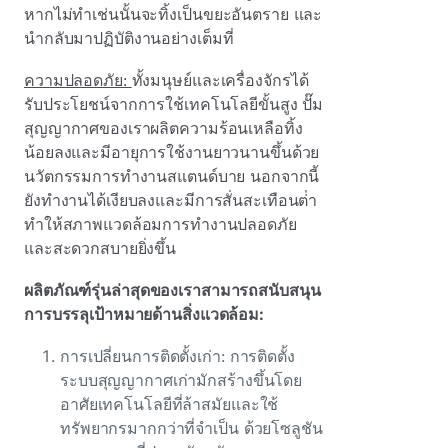
หากไม่ทําเช่นนั้นจะทิ้งเป็นขยะอันตราย และ
นํากลับมาปฏิบัติงานอย่างเต็มที่
ความปลอดภัย:
ทั้งมนุษย์และเครื่องจักรได้
รับประโยชน์จากการใช้เทคโนโลยีขั้นสูง ปั๊ม
สุญญากาศของเราผลิตความร้อนเหลือทิ้ง
น้อยลงและมีอายุการใช้งานยาวนานขึ้นด้วย
นวัตกรรมการทํางานสแตนด์บาย นอกจากนี้
ยังทํางานได้เงียบลงและมีการสั่นสะเทือนต่ํา
ทําให้สภาพแวดล้อมการทํางานปลอดภัย
และสะดวกสบายยิ่งขึ้น
ผลิตภัณฑ์รุ่นล่าสุดของเราสามารถสนับสนุน
การบรรลุเป้าหมายด้านสิ่งแวดล้อม:
การเปลี่ยนการติดตั้งเก่า: การติดตั้ง
ระบบสุญญากาศเก่ามักสร้างขึ้นโดย
อาศัยเทคโนโลยีที่ล้าสมัยและใช้
ทรัพยากรมากกว่าที่จําเป็น ด้วยโซลูชัน