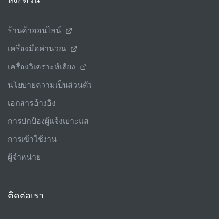
ร้านค้าออนไลน์
เครื่องมือคํานวณ
เครื่องวิเคราะห์เสียง
นโยบายความเป็นส่วนตัว
เอกสารอ้างอิง
การปกป้องผู้แจ้งเบาะแส
การเข้าใช้งาน
ผู้จําหน่าย
ติดต่อเรา