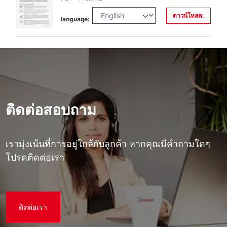
ดาวน์โหลด:
language:
ติดต่อสอบถาม
เรามุ่งเน้นที่การอยู่ใกล้กับลูกค้า หากคุณมีคําถามใดๆ
โปรดติดต่อเรา
ติดต่อเรา