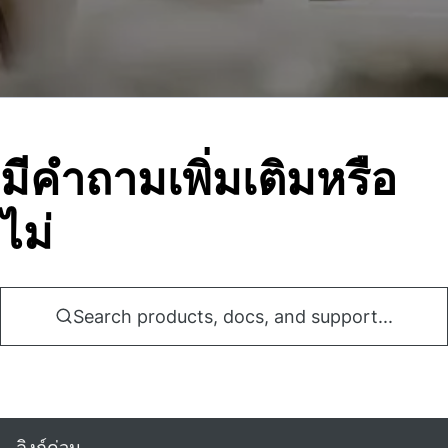
มีคําถามเพิ่มเติมหรือ
ไม่
Search products, docs, and support...
ลิงก์ด่วน