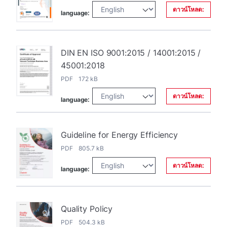
ดาวน์โหลด:
language:
DIN EN ISO 9001:2015 / 14001:2015 /
45001:2018
PDF 172 kB
ดาวน์โหลด:
language:
Guideline for Energy Efficiency
PDF 805.7 kB
ดาวน์โหลด:
language:
Quality Policy
PDF 504.3 kB