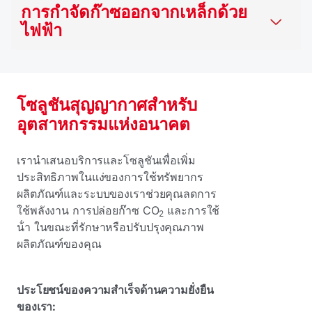
การกําจัดก๊าซออกจากเหล็กด้วย
ไฟฟ้า
โซลูชันสุญญากาศสําหรับ
อุตสาหกรรมแห่งอนาคต
เรานําเสนอบริการและโซลูชันเพื่อเพิ่ม
ประสิทธิภาพในแง่ของการใช้ทรัพยากร
ผลิตภัณฑ์และระบบของเราช่วยคุณลดการ
ใช้พลังงาน การปล่อยก๊าซ CO
และการใช้
2
น้ํา ในขณะที่รักษาหรือปรับปรุงคุณภาพ
ผลิตภัณฑ์ของคุณ
ประโยชน์ของความสําเร็จด้านความยั่งยืน
ของเรา: