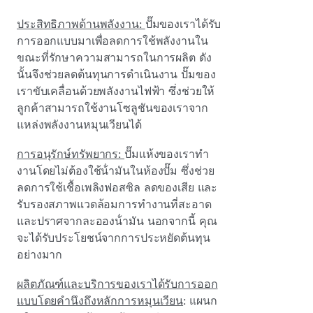
ประสิทธิภาพด้านพลังงาน:
ปั๊มของเราได้รับ
การออกแบบมาเพื่อลดการใช้พลังงานใน
ขณะที่รักษาความสามารถในการผลิต ดัง
นั้นจึงช่วยลดต้นทุนการดําเนินงาน ปั๊มของ
เราขับเคลื่อนด้วยพลังงานไฟฟ้า ซึ่งช่วยให้
ลูกค้าสามารถใช้งานโซลูชันของเราจาก
แหล่งพลังงานหมุนเวียนได้
การอนุรักษ์ทรัพยากร:
ปั๊มแห้งของเราทํา
งานโดยไม่ต้องใช้น้ํามันในห้องปั๊ม ซึ่งช่วย
ลดการใช้เชื้อเพลิงฟอสซิล ลดของเสีย และ
รับรองสภาพแวดล้อมการทํางานที่สะอาด
และปราศจากละอองน้ํามัน นอกจากนี้ คุณ
จะได้รับประโยชน์จากการประหยัดต้นทุน
อย่างมาก
ผลิตภัณฑ์และบริการของเราได้รับการออก
แบบโดยคํานึงถึงหลักการหมุนเวียน
: แผนก