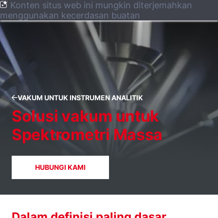
Konten situs web ini mungkin diterjemahkan
menggunakan kecerdasan buatan
VAKUM UNTUK INSTRUMEN ANALITIK
Solusi vakum untuk
Spektrometri Massa
HUBUNGI KAMI
Dalam definisi paling dasar,