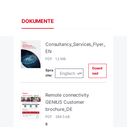
DOKUMENTE
Consultancy_Services_Flyer_
EN
PDF 1.2 MB
Downl
Spra
oad
che:
Remote connectivity
GENIUS Customer
brochure_DE
PDF 384.5 kB
S