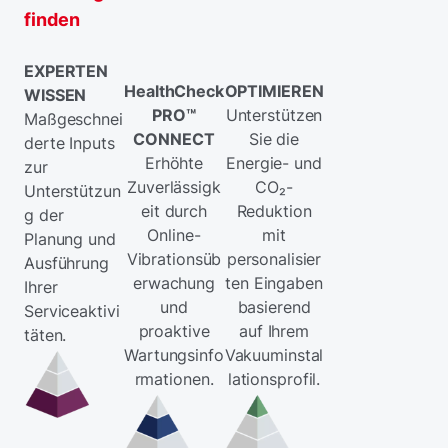
finden
EXPERTEN
HealthCheck
OPTIMIEREN
WISSEN
PRO™
Unterstützen
Maßgeschnei
CONNECT
Sie die
derte Inputs
Erhöhte
Energie- und
zur
Zuverlässigk
CO₂-
Unterstützun
eit durch
Reduktion
g der
Online-
mit
Planung und
Vibrationsüb
personalisier
Ausführung
erwachung
ten Eingaben
Ihrer
und
basierend
Serviceaktivi
proaktive
auf Ihrem
täten.
Wartungsinfo
Vakuuminstal
rmationen.
lationsprofil.