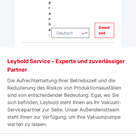
p
r
a
c
h
Downl
e
oad
:
Leybold Service – Experte und zuverlässiger
Partner
Die Aufrechterhaltung Ihrer Betriebszeit und die
Reduzierung des Risikos von Produktionsausfällen
sind von entscheidender Bedeutung. Egal, wo Sie
sich befinden, Leybold steht Ihnen als Ihr Vakuum-
Servicepartner zur Seite. Unser Außendienstteam
steht Ihnen zur Verfügung, um Ihre Vakuumpumpe
warten zu lassen.