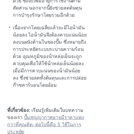
ด้วย ซึ่งจะเพิ่มอายุการใช้งานตาม
สัดส่วน นอกจากนี้ยังช่วยลดต้นทุน
การบํารุงรักษาโดยรวมอีกด้วย
เนื่องจากโดยเฉลี่ยแล้วจะมีไอน้ํามัน
น้อยลง ไอน้ํามันจึงต้องควบแน่นน้อย
ลงบนผนังด้านในของปั๊ม ซึ่งหมายถึง
การประหยัดระบบระบายความร้อน
ด้วย อุณหภูมิของน้ําหล่อเย็นจะถูก
ควบคุมเพื่อให้ใช้น้ําหล่อเย็นน้อยลง
เมื่อมีการควบแน่นของน้ํามันน้อย
ลง ซึ่งช่วยลดทั้งต้นทุนและการปล่อย
ก๊าซคาร์บอนโดยอ้อม
ที่เกี่ยวข้อง
: เรียนรู้เพิ่มเติมในบทความ
ของเรา
ปั๊มสุญญากาศอาจมีราคาแพง
กว่าที่คุณคิด: ต่อไปนี้คือ 5 วิธีในการ
ประหยัด