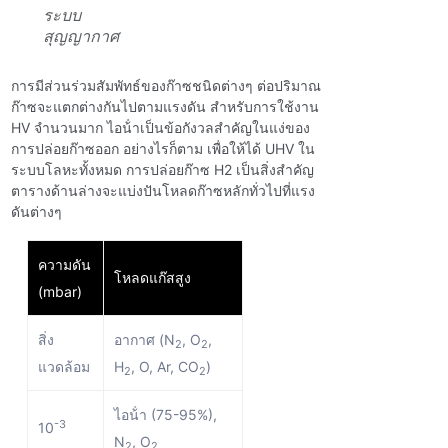
ระบบ
สุญญากาศ
การมีส่วนร่วมสัมพัทธ์ของก๊าซชนิดต่างๆ ต่อปริมาณ
ก๊าซจะแตกต่างกันไปตามแรงดัน สําหรับการใช้งาน
HV จํานวนมาก ไอน้ําเป็นข้อกังวลสําคัญในแง่ของ
การปล่อยก๊าซออก อย่างไรก็ตาม เพื่อให้ได้ UHV ใน
ระบบโลหะทั้งหมด การปล่อยก๊าซ H2 เป็นสิ่งสําคัญ
ตารางด้านล่างจะแบ่งปันโหลดก๊าซหลักทั่วไปที่แรง
ดันต่างๆ
ความดัน
โหลดแก๊สสูง
(mbar)
สิ่ง
อากาศ (N
, O
,
2
2
แวดล้อม
H
, O, Ar, CO
)
2
2
ไอน้ํา (75-95%),
-3
10
N
, O
2
2