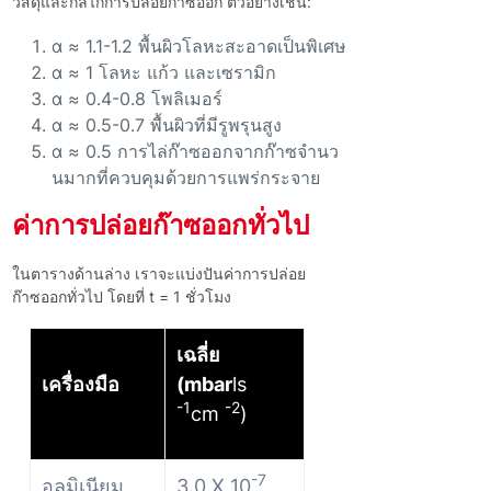
วัสดุและกลไกการปล่อยก๊าซออก ตัวอย่างเช่น:
α ≈ 1.1-1.2 พื้นผิวโลหะสะอาดเป็นพิเศษ
α ≈ 1 โลหะ แก้ว และเซรามิก
α ≈ 0.4-0.8 โพลิเมอร์
α ≈ 0.5-0.7 พื้นผิวที่มีรูพรุนสูง
α ≈ 0.5 การไล่ก๊าซออกจากก๊าซจํานว
นมากที่ควบคุมด้วยการแพร่กระจาย
ค่าการปล่อยก๊าซออกทั่วไป
ในตารางด้านล่าง เราจะแบ่งปันค่าการปล่อย
ก๊าซออกทั่วไป โดยที่ t = 1 ชั่วโมง
เฉลี่ย
เครื่องมือ
(mbar
ls
-1
-2
cm
)
-7
อลูมิเนียม
3.0 X 10