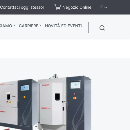
Contattaci oggi stesso!
Negozio Online
IT
 SIAMO
CARRIERE
NOVITÀ ED EVENTI