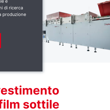
le e
ni di ricerca
la produzione
ivestimento
ilm sottile