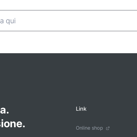
a.
Link
ione.
Online shop