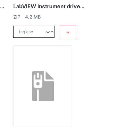
CM5x Profibus for COMBIVAC CM51/CM52
LabVIEW instrument driver GRAPHIX
ZIP 4.2 MB
↓