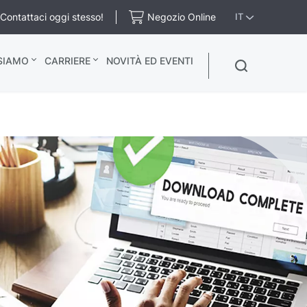
Contattaci oggi stesso!
Negozio Online
IT
 SIAMO
CARRIERE
NOVITÀ ED EVENTI