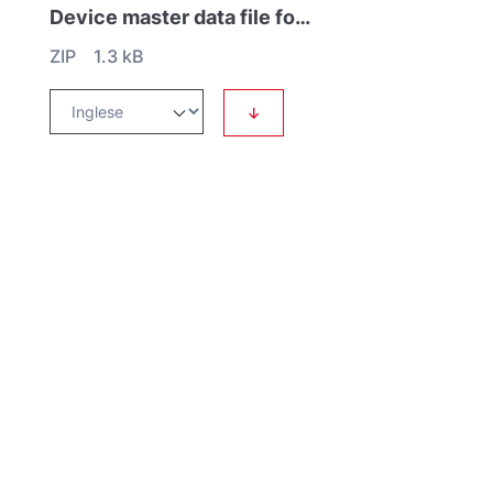
Device master data file for IF540 Profibus Interface to IM 540
ZIP 1.3 kB
↓