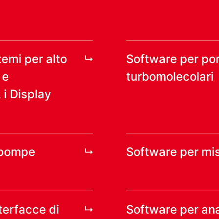
temi per alto
Software per p
 e
turbomolecolari
 Display
opompe
Software per mis
terfacce di
Software per ana