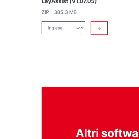
LeyAssist (V1.07.05)
ZIP 385.3 MB
↓
Altri softwa