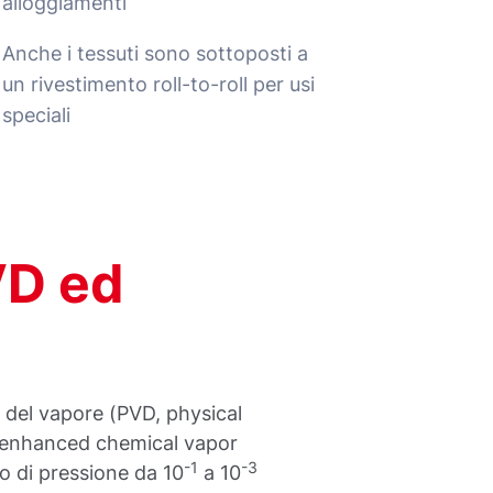
alloggiamenti
Anche i tessuti sono sottoposti a
un rivestimento roll-to-roll per usi
speciali
VD ed
ca del vapore (PVD, physical
a-enhanced chemical vapor
-1
-3
lo di pressione da 10
a 10