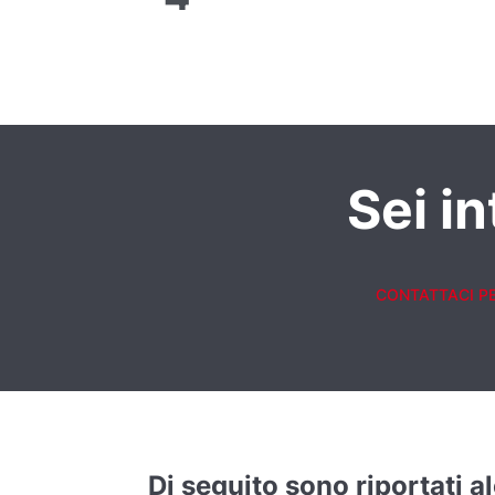
Sei i
CONTATTACI P
Di seguito sono riportati 