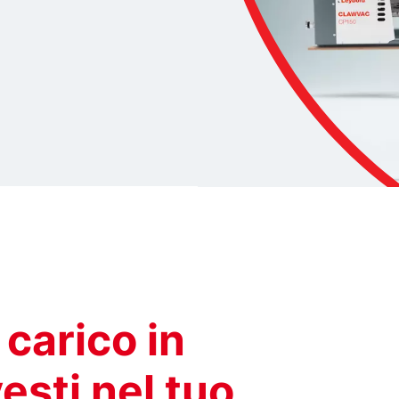
carico in
esti nel tuo