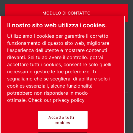
MODULO DI CONTATTO
Il nostro sito web utilizza i cookies.
Utilizziamo i cookies per garantire il corretto
funzionamento di questo sito web, migliorare
l'esperienza dell'utente e mostrare contenuti
rilevanti. Sei tu ad avere il controllo: potrai
Italy / IT
accettare tutti i cookies, consentire solo quelli
Mappa del
Gestione preferenze
© 2026
necessari o gestire le tue preferenze. Ti
cookies
sito
Copyright.
segnaliamo che se sceglierai di abilitare solo i
cookies essenziali, alcune funzionalità
potrebbero non rispondere in modo
ottimale.
Check our privacy policy
Accetta tutti i
Prodotti all'avanguardia.
cookies