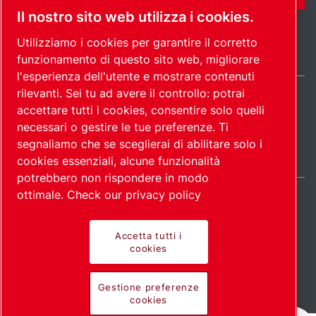
Il nostro sito web utilizza i cookies.
Utilizziamo i cookies per garantire il corretto
funzionamento di questo sito web, migliorare
l'esperienza dell'utente e mostrare contenuti
rilevanti. Sei tu ad avere il controllo: potrai
Italy / IT
accettare tutti i cookies, consentire solo quelli
Mappa del
Gestione preferenze
© 2026
necessari o gestire le tue preferenze. Ti
cookies
sito
Copyright.
segnaliamo che se sceglierai di abilitare solo i
cookies essenziali, alcune funzionalità
potrebbero non rispondere in modo
ottimale.
Check our privacy policy
Accetta tutti i
Prodotti all'avanguardia.
cookies
Applicazione con
Gestione preferenze
cookies