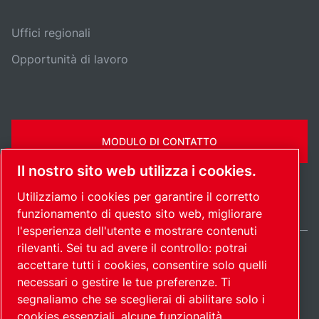
Uffici regionali
Opportunità di lavoro
MODULO DI CONTATTO
Il nostro sito web utilizza i cookies.
Utilizziamo i cookies per garantire il corretto
funzionamento di questo sito web, migliorare
l'esperienza dell'utente e mostrare contenuti
rilevanti. Sei tu ad avere il controllo: potrai
Italy / IT
accettare tutti i cookies, consentire solo quelli
Mappa del
Gestione preferenze
© 2026
necessari o gestire le tue preferenze. Ti
cookies
sito
Copyright.
segnaliamo che se sceglierai di abilitare solo i
cookies essenziali, alcune funzionalità