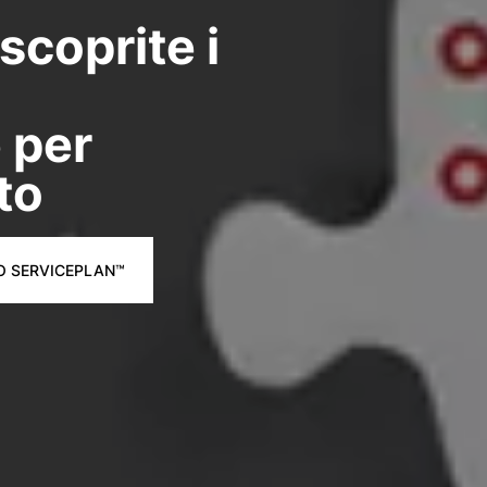
scoprite i
 per
to
UO SERVICEPLAN™