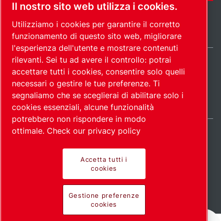
Il nostro sito web utilizza i cookies.
Utilizziamo i cookies per garantire il corretto
funzionamento di questo sito web, migliorare
l'esperienza dell'utente e mostrare contenuti
rilevanti. Sei tu ad avere il controllo: potrai
Italy / IT
accettare tutti i cookies, consentire solo quelli
Mappa del
Gestione preferenze
© 2026
necessari o gestire le tue preferenze. Ti
cookies
sito
Copyright.
segnaliamo che se sceglierai di abilitare solo i
cookies essenziali, alcune funzionalità
potrebbero non rispondere in modo
ottimale.
Check our privacy policy
Accetta tutti i
Prodotti all'avanguardia.
cookies
Applicazione con
Gestione preferenze
cookies
passione.