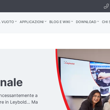
A VUOTO
APPLICAZIONI
BLOG E WIKI
DOWNLOAD
CHI
onale
incessantemente a
are in Leybold… Ma