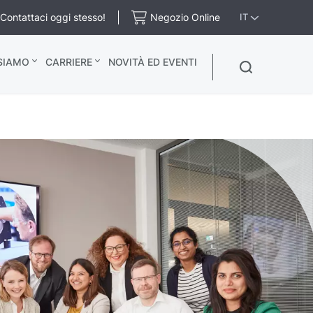
Contattaci oggi stesso!
Negozio Online
IT
 SIAMO
CARRIERE
NOVITÀ ED EVENTI