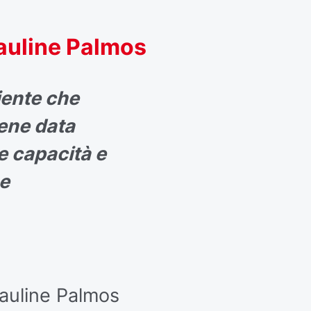
Pauline Palmos
iente che
iene data
ie capacità e
e
Pauline Palmos