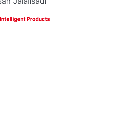
san Jalalisadr
ntelligent Products