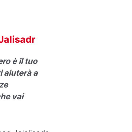
Jalisadr
o è il tuo
i aiuterà a
ze
he vai