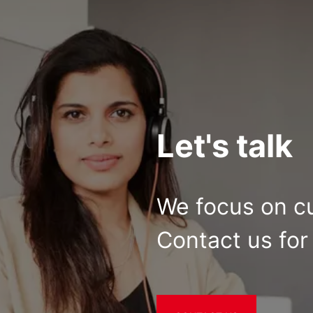
Let's talk
We focus on c
Contact us for 