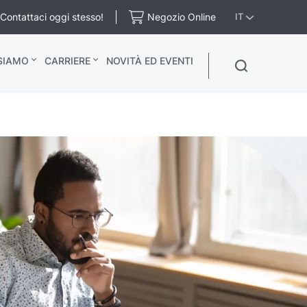
Contattaci oggi stesso!
Negozio Online
IT
 SIAMO
CARRIERE
NOVITÀ ED EVENTI