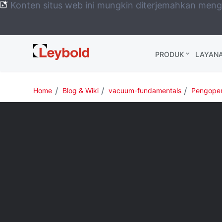
Konten situs web ini mungkin diterjemahkan men
Leybold
PRODUK
LAYAN
Global
Home
Blog & Wiki
vacuum-fundamentals
Pengoper