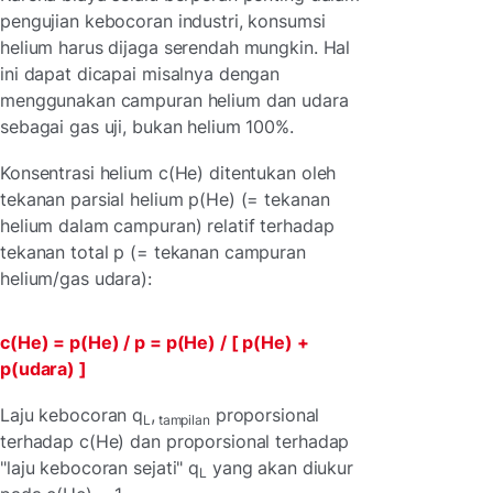
pengujian kebocoran industri, konsumsi
helium harus dijaga serendah mungkin. Hal
ini dapat dicapai misalnya dengan
menggunakan campuran helium dan udara
sebagai gas uji, bukan helium 100%.
Konsentrasi helium c(He) ditentukan oleh
tekanan parsial helium p(He) (= tekanan
helium dalam campuran) relatif terhadap
tekanan total p (= tekanan campuran
helium/gas udara):
c(He) = p(He) / p = p(He) / [ p(He) +
p(udara) ]
Laju kebocoran q
,
proporsional
L
tampilan
terhadap c(He) dan proporsional terhadap
"laju kebocoran sejati" q
yang akan diukur
L