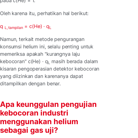
pada c(He) = 1.
Oleh karena itu, perhatikan hal berikut:
q
= c(He) · q
L, tampilan
L
Namun, terkait metode pengurangan
konsumsi helium ini, selalu penting untuk
memeriksa apakah "kurangnya laju
kebocoran" c(He) · q
masih berada dalam
L
kisaran pengoperasian detektor kebocoran
yang diizinkan dan karenanya dapat
ditampilkan dengan benar.
Apa keunggulan pengujian
kebocoran industri
menggunakan helium
sebagai gas uji?