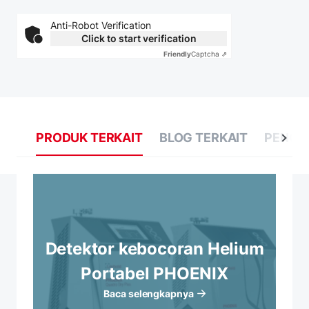
Anti-Robot Verification
Click to start verification
Friendly
Captcha ⇗
PRODUK TERKAIT
BLOG TERKAIT
PENGE
Detektor kebocoran Helium
Portabel PHOENIX
Baca selengkapnya