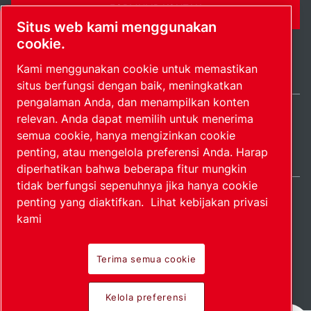
FORMULIR KONTAK
Situs web kami menggunakan
cookie.
Kami menggunakan cookie untuk memastikan
situs berfungsi dengan baik, meningkatkan
pengalaman Anda, dan menampilkan konten
relevan. Anda dapat memilih untuk menerima
Indonesia / IN
semua cookie, hanya mengizinkan cookie
Peta situs
Kelola preferensi
© 2026 Hak Cipta.
penting, atau mengelola preferensi Anda. Harap
diperhatikan bahwa beberapa fitur mungkin
tidak berfungsi sepenuhnya jika hanya cookie
penting yang diaktifkan.
Lihat kebijakan privasi
kami
Produk perintis.
Terima semua cookie
Diterapkan dengan
Kelola preferensi