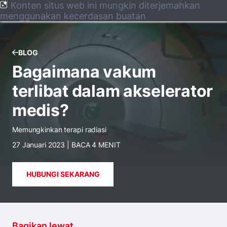
Konten situs web ini mungkin diterjemahkan
menggunakan kecerdasan buatan
BLOG
Bagaimana vakum
terlibat dalam akselerator
medis?
Memungkinkan terapi radiasi
27 Januari 2023 | BACA 4 MENIT
HUBUNGI SEKARANG
Bagikan lewat