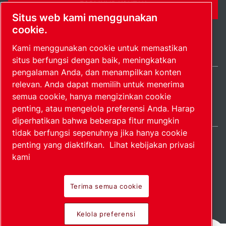
FORMULIR KONTAK
Situs web kami menggunakan
cookie.
Kami menggunakan cookie untuk memastikan
situs berfungsi dengan baik, meningkatkan
pengalaman Anda, dan menampilkan konten
relevan. Anda dapat memilih untuk menerima
Indonesia / IN
semua cookie, hanya mengizinkan cookie
Peta situs
Kelola preferensi
© 2026 Hak Cipta.
penting, atau mengelola preferensi Anda. Harap
diperhatikan bahwa beberapa fitur mungkin
tidak berfungsi sepenuhnya jika hanya cookie
penting yang diaktifkan.
Lihat kebijakan privasi
kami
Produk perintis.
Terima semua cookie
Diterapkan dengan
Kelola preferensi