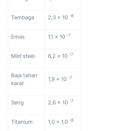
-8
Tembaga
2,3 x 10
-7
Emas
1,1 x 10
-7
Mild steel
6,2 x 10
Baja tahan
-7
1,9 x 10
karat
-7
Seng
2,6 x 10
-8
Titanium
1,0 x 1,0