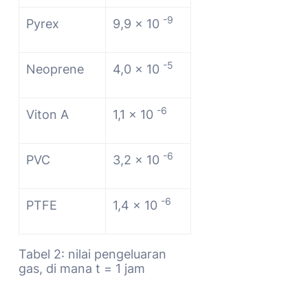
-9
Pyrex
9,9 x 10
-5
Neoprene
4,0 x 10
-6
Viton A
1,1 x 10
-6
PVC
3,2 x 10
-6
PTFE
1,4 x 10
Tabel 2: nilai pengeluaran
gas, di mana t = 1 jam