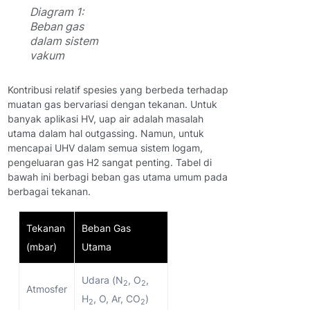
Diagram 1:
Beban gas
dalam sistem
vakum
Kontribusi relatif spesies yang berbeda terhadap
muatan gas bervariasi dengan tekanan. Untuk
banyak aplikasi HV, uap air adalah masalah
utama dalam hal outgassing. Namun, untuk
mencapai UHV dalam semua sistem logam,
pengeluaran gas H2 sangat penting. Tabel di
bawah ini berbagi beban gas utama umum pada
berbagai tekanan.
Tekanan
Beban Gas
(mbar)
Utama
Udara (N
, O
,
2
2
Atmosfer
H
, O, Ar, CO
)
2
2