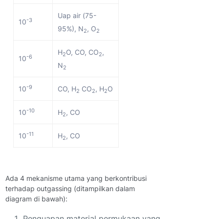
Uap air (75-
-3
10
95%), N
, O
2
2
H
O, CO, CO
,
2
2
-6
10
N
2
-9
10
CO, H
CO
, H
O
2
2
2
-10
10
H
, CO
2
-11
10
H
, CO
2
Ada 4 mekanisme utama yang berkontribusi
terhadap outgassing (ditampilkan dalam
diagram di bawah):
Penguapan material permukaan yang