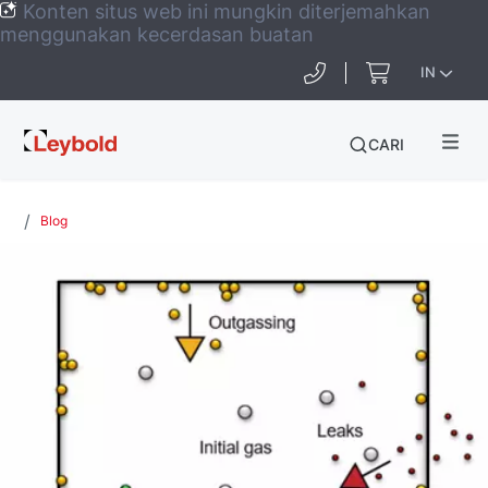
Konten situs web ini mungkin diterjemahkan
menggunakan kecerdasan buatan
IN
Leybold
CARI
Global
Blog