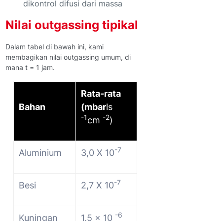
dikontrol difusi dari massa
Nilai outgassing tipikal
Dalam tabel di bawah ini, kami
membagikan nilai outgassing umum, di
mana t = 1 jam.
Rata-rata
Bahan
(mbar
ls
-1
-2
cm
)
-7
Aluminium
3,0 X 10
-7
Besi
2,7 X 10
-6
Kuningan
1,5 x 10