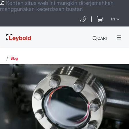
Konten situs web ini mungkin diterjemahkan
menggunakan kecerdasan buatan
IN
Leybold
CARI
Global
Blog