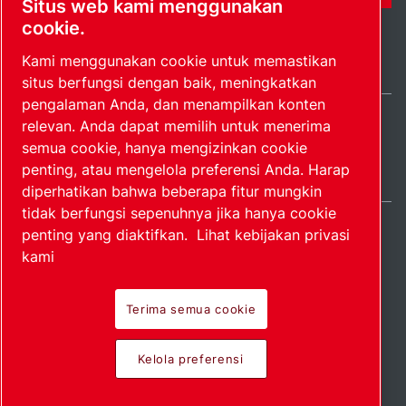
Situs web kami menggunakan
cookie.
Kami menggunakan cookie untuk memastikan
situs berfungsi dengan baik, meningkatkan
pengalaman Anda, dan menampilkan konten
relevan. Anda dapat memilih untuk menerima
Indonesia / IN
semua cookie, hanya mengizinkan cookie
Peta situs
Kelola preferensi
© 2026 Hak Cipta.
penting, atau mengelola preferensi Anda. Harap
diperhatikan bahwa beberapa fitur mungkin
tidak berfungsi sepenuhnya jika hanya cookie
penting yang diaktifkan.
Lihat kebijakan privasi
kami
Produk perintis.
Terima semua cookie
Diterapkan dengan
Kelola preferensi
penuh gairah.