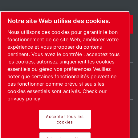
Notre site Web utilise des cookies.
CONTACT
Nous utilisons des cookies pour garantir le bon
fonctionnement de ce site Web, améliorer votre
expérience et vous proposer du contenu
pertinent. Vous avez le contrôle : acceptez tous
les cookies, autorisez uniquement les cookies
essentiels ou gérez vos préférences Veuillez
noter que certaines fonctionnalités peuvent ne
International / FR
pas fonctionner comme prévu si seuls les
Plan du site
Gérer les cookies
© 2026 Copyright.
cookies essentiels sont activés.
Check our
privacy policy
Accepter tous les
cookies
Pioneering products.