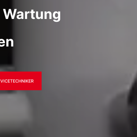
e Wartung
en
RVICETECHNIKER