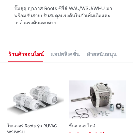
ปั๊มสุญญากาศ Roots ซีรี่ส์ WAU/WSU/WHU มา
พร้อมกับสายปรับสมดุลแรงดันในตัวเพิ่มเติมและ
วาล์วแรงดันแตกต่าง
ร้านค้าออนไลน์
แอปพลิเคชั่น
ฝ่ายสนับสนุน
โบลเวอร์ Roots รุ่น RUVAC
ชิ้นส่วนอะไหล่
WS/WSU