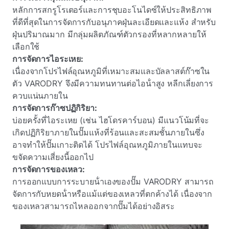
หลักการสกรูโรเตอร์และการชุบอะโนไดซ์ให้ประสิทธิภาพ
ที่ดีที่สุดในการจัดการกับอนุภาคฝุ่นละเอียดและแห้ง สําหรับ
ฝุ่นปริมาณมาก มีกลุ่มผลิตภัณฑ์ตัวกรองที่หลากหลายให้
เลือกใช้
การจัดการไอระเหย:
เนื่องจากโปรไฟล์อุณหภูมิที่เหมาะสมและบัลลาสต์ก๊าซใน
ตัว VARODRY จึงมีความทนทานต่อไอน้ําสูง หลีกเลี่ยงการ
ควบแน่นภายใน
การจัดการก๊าซปฏิกิริยา:
บ่อยครั้งที่ไอระเหย (เช่น ไฮโดรคาร์บอน) มีแนวโน้มที่จะ
เกิดปฏิกิริยาภายในปั๊มแห้งที่ร้อนและสะสมชั้นภายในซึ่ง
อาจทําให้ปั๊มเกาะติดได้ โปรไฟล์อุณหภูมิภายในแทบจะ
ขจัดความเสี่ยงนี้ออกไป
การจัดการของเหลว:
การออกแบบการระบายน้ําเองของปั๊ม VARODRY สามารถ
จัดการกับหยดน้ําหรือแม้แต่ของเหลวที่ตกค้างได้ เนื่องจาก
ของเหลวสามารถไหลออกจากปั๊มได้อย่างอิสระ