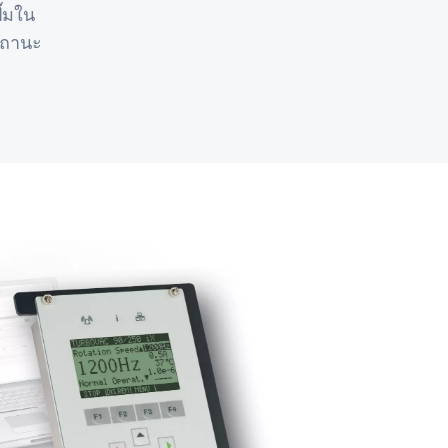
ั๊มใน
สถานะ