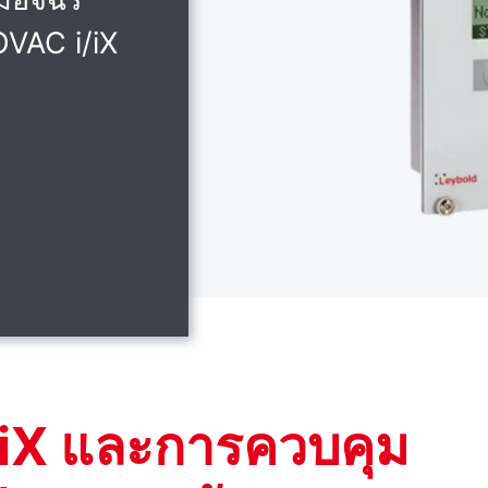
OVAC i/iX
iX และการควบคุม