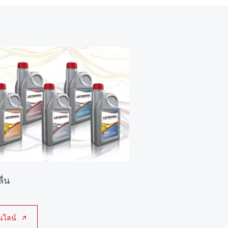
ื่น
นไลน์