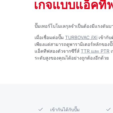
เกจแบบแอ็คทีฟส
ปั๊มเทอร์โบโมเลกุลจําเป็นต้องมีแรงดันบ
เมื่อเชื่อมต่อปั๊ม
TURBOVAC /iXi
เข้ากั
เพียงแต่สามารถดูพารามิเตอร์หลักของปั๊
แอ็คทีฟสองตัวจากซีรี่ส์
TTR และ PTR
เ
ระดับสูงของคุณได้อย่างถูกต้องอีกด้วย
เข้ากันได้กับปั๊ม