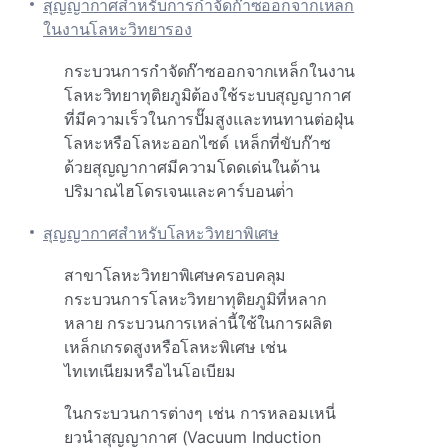
สุญญากาศสําหรับการกําจัดก๊าซออกจากเหล็ก
ในงานโลหะวิทยารอง
กระบวนการกําจัดก๊าซออกจากเหล็กในงาน
โลหะวิทยาทุติยภูมิต้องใช้ระบบสุญญากาศ
ที่มีความเร็วในการปั๊มสูงและทนทานต่อฝุ่น
โลหะหรือโลหะออกไซด์ เหล็กที่ขับก๊าซ
ด้วยสุญญากาศมีความโดดเด่นในด้าน
ปริมาณไฮโดรเจนและคาร์บอนต่ํา
สุญญากาศสําหรับโลหะวิทยาพิเศษ
สาขาโลหะวิทยาพิเศษครอบคลุม
กระบวนการโลหะวิทยาทุติยภูมิที่หลาก
หลาย กระบวนการเหล่านี้ใช้ในการผลิต
เหล็กเกรดสูงหรือโลหะพิเศษ เช่น
ไทเทเนียมหรือไนโอเบียม
ในกระบวนการต่างๆ เช่น การหลอมเหนี่
ยวนําสุญญากาศ (Vacuum Induction