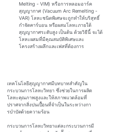
Melting - VIM) หรือการหลอมอาร์ค
สุญญากาศ (Vacuum Arc Remelting -
VAR) โลหะชนิดพิเศษจะถูกทําให้บริสุทธิ์
กําจัดคาร์บอน หรือผสมโลหะภายใต้
สุญญากาศระดับสูง เป็นต้น ด้วยวิธีนี้ จะได้
โลหะผสมที่มีคุณสมบัติพิเศษและ
โครงสร้างผลึกและเฟสที่ต้องการ
เทคโนโลยีสุญญากาศมีบทบาทสําคัญใน
กระบวนการโลหะวิทยา ซึ่งช่วยในการผลิต
โลหะคุณภาพสูงและให้สภาพแวดล้อมที่
ปราศจากสิ่งปนเปื้อนที่จําเป็นในระหว่างกา
รบําบัดด้วยความร้อน
กระบวนการโลหะวิทยาแต่ละกระบวนการมี