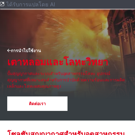
ได้รับการแปลโดย AI
การนำไปใช้งาน
เตาหลอมและโลหะวิทยา
ปั๊มสุญญากาศและระบบสําหรับอุตสาหกรรมโลหะ อุปกรณ์
สุญญากาศที่เหมาะสมสําหรับการบําบัดด้วยความร้อนและการผลิต
เหล็กและโลหะผสมคุณภาพสูง
ติดต่อเรา
โซลูชันสุญญากาศสําหรับอุตสาหกรรม