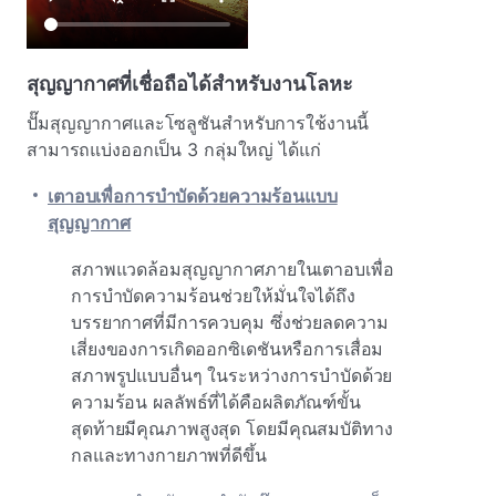
สุญญากาศที่เชื่อถือได้สําหรับงานโลหะ
ปั๊มสุญญากาศและโซลูชันสําหรับการใช้งานนี้
สามารถแบ่งออกเป็น 3 กลุ่มใหญ่ ได้แก่
เตาอบเพื่อการบําบัดด้วยความร้อนแบบ
สุญญากาศ
สภาพแวดล้อมสุญญากาศภายในเตาอบเพื่อ
การบําบัดความร้อนช่วยให้มั่นใจได้ถึง
บรรยากาศที่มีการควบคุม ซึ่งช่วยลดความ
เสี่ยงของการเกิดออกซิเดชันหรือการเสื่อม
สภาพรูปแบบอื่นๆ ในระหว่างการบําบัดด้วย
ความร้อน ผลลัพธ์ที่ได้คือผลิตภัณฑ์ขั้น
สุดท้ายมีคุณภาพสูงสุด โดยมีคุณสมบัติทาง
กลและทางกายภาพที่ดีขึ้น