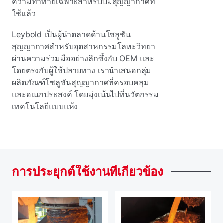
ความท้าทายเฉพาะสําหรับปั๊มสุญญากาศที่
ใช้แล้ว
Leybold เป็นผู้นําตลาดด้านโซลูชัน
สุญญากาศสําหรับอุตสาหกรรมโลหะวิทยา
ผ่านความร่วมมืออย่างลึกซึ้งกับ OEM และ
โดยตรงกับผู้ใช้ปลายทาง เรานําเสนอกลุ่ม
ผลิตภัณฑ์โซลูชันสุญญากาศที่ครอบคลุม
และอเนกประสงค์ โดยมุ่งเน้นไปที่นวัตกรรม
เทคโนโลยีแบบแห้ง
การประยุกต์ใช้งานที่เกี่ยวข้อง