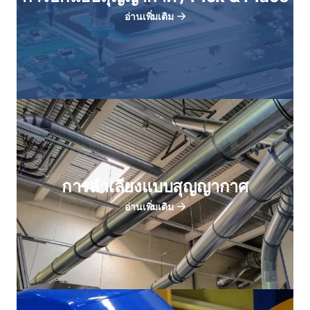
อ่านเพิ่มเติม
การลําเลียงแบบสุญญากาศ
อ่านเพิ่มเติม