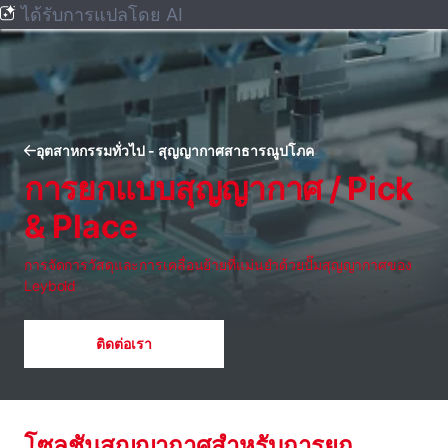
ได้รับการแปลโดย AI
อุตสาหกรรมทั่วไป - สุญญากาศสาธารณูปโภค
การยกแบบสุญญากาศ / Pick
& Place
การจัดการวัสดุและการเคลื่อนย้ายที่แม่นยําด้วยปั๊มสุญญากาศของ
Leybold
ติดต่อเรา
โซลูชันสุญญากาศสําหรับการยก