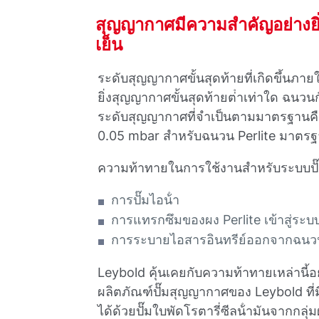
สุญญากาศมีความสําคัญอย่างย
เย็น
ระดับสุญญากาศขั้นสุดท้ายที่เกิดขึ้นภา
ยิ่งสุญญากาศขั้นสุดท้ายต่ําเท่าใด ฉนวน
ระดับสุญญากาศที่จําเป็นตามมาตรฐานคื
0.05 mbar สําหรับฉนวน Perlite มาตร
ความท้าทายในการใช้งานสําหรับระบบปั๊
การปั๊มไอน้ํา
การแทรกซึมของผง Perlite เข้าสู่ระบ
การระบายไอสารอินทรีย์ออกจากฉนว
Leybold คุ้นเคยกับความท้าทายเหล่านี
ผลิตภัณฑ์ปั๊มสุญญากาศของ Leybold ที่มี
ได้ด้วยปั๊มใบพัดโรตารี่ซีลน้ํามันจากก