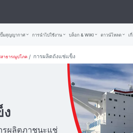
บปั๊มสุญญากาศ
การนำไปใช้งาน
บล็อก & WIKI
ดาวน์โหลด
เก
การผลิตถังแช่แข็ง
าศสาธารณูปโภค
็ง
การผลิตภาชนะแช่