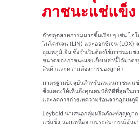
ภาชนะแช่แข็ง
ก๊าซอุตสาหกรรมมากขึ้นเรื่อยๆ เช่น ไ
ไนโตรเจน (LIN) และออกซิเจน (LOX) จะ
อุณหภูมิเย็น ซึ่งจําเป็นต้องใช้ภาชนะแช
ขนาดของภาชนะแช่แข็งเหล่านี้ได้มาต
สินค้าและความต้องการของลูกค้า
มาตรฐานปัจจุบันสําหรับฉนวนภาชนะแช
ซึ่งแสดงให้เห็นถึงคุณสมบัติที่ดีที่สุ
และลดการถ่ายเทความร้อนจากอุณหภูมิแว
Leybold นําเสนอกลุ่มผลิตภัณฑ์สุญญากา
แช่แข็ง นอกเหนือจากประสบการณ์อันย