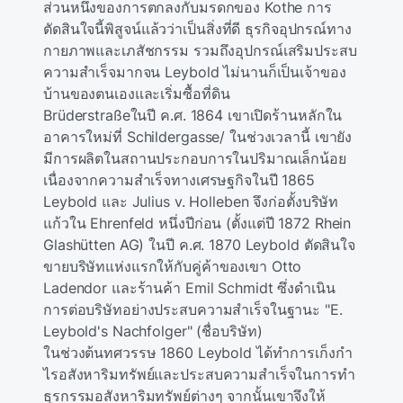
ส่วนหนึ่งของการตกลงกับมรดกของ Kothe การ
ตัดสินใจนี้พิสูจน์แล้วว่าเป็นสิ่งที่ดี ธุรกิจอุปกรณ์ทาง
กายภาพและเภสัชกรรม รวมถึงอุปกรณ์เสริมประสบ
ความสําเร็จมากจน Leybold ไม่นานก็เป็นเจ้าของ
บ้านของตนเองและเริ่มซื้อที่ดิน
Brüderstraßeในปี ค.ศ. 1864 เขาเปิดร้านหลักใน
อาคารใหม่ที่ Schildergasse/ ในช่วงเวลานี้ เขายัง
มีการผลิตในสถานประกอบการในปริมาณเล็กน้อย
เนื่องจากความสําเร็จทางเศรษฐกิจในปี 1865
Leybold และ Julius v. Holleben จึงก่อตั้งบริษัท
แก้วใน Ehrenfeld หนึ่งปีก่อน (ตั้งแต่ปี 1872 Rhein
Glashütten AG) ในปี ค.ศ. 1870 Leybold ตัดสินใจ
ขายบริษัทแห่งแรกให้กับคู่ค้าของเขา Otto
Ladendor และร้านค้า Emil Schmidt ซึ่งดําเนิน
การต่อบริษัทอย่างประสบความสําเร็จในฐานะ "E.
Leybold's Nachfolger" (ชื่อบริษัท)
ในช่วงต้นทศวรรษ 1860 Leybold ได้ทําการเก็งกํา
ไรอสังหาริมทรัพย์และประสบความสําเร็จในการทํา
ธุรกรรมอสังหาริมทรัพย์ต่างๆ จากนั้นเขาจึงให้