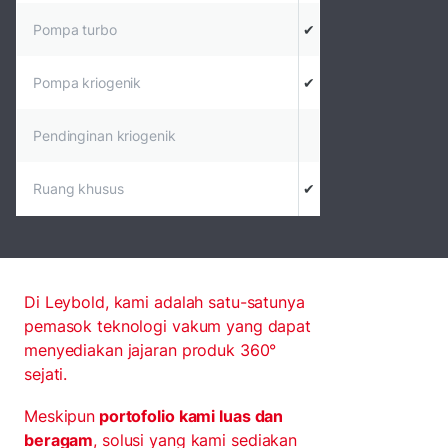
Pompa turbo
✔
Pompa kriogenik
✔
Pendinginan kriogenik
Ruang khusus
✔
Di Leybold, kami adalah satu-satunya
pemasok teknologi vakum yang dapat
menyediakan jajaran produk 360°
sejati.
Meskipun
portofolio kami luas dan
beragam
, solusi yang kami sediakan