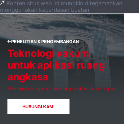
Konten situs web ini mungkin diterjemahkan
menggunakan kecerdasan buatan
PENELITIAN & PENGEMBANGAN
Teknologi vakum
untuk aplikasi ruang
angkasa
Memungkinkan penelitian ruang angkasa masa depan
HUBUNGI KAMI