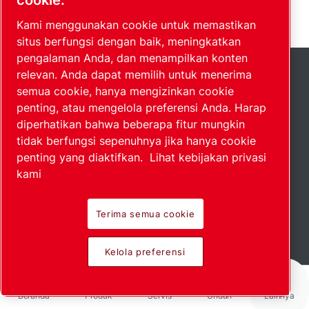
cookie.
Kami menggunakan cookie untuk memastikan
situs berfungsi dengan baik, meningkatkan
pengalaman Anda, dan menampilkan konten
Tautan cepat
relevan. Anda dapat memilih untuk menerima
semua cookie, hanya mengizinkan cookie
penting, atau mengelola preferensi Anda. Harap
Toko online
diperhatikan bahwa beberapa fitur mungkin
Alat penghitung
tidak berfungsi sepenuhnya jika hanya cookie
penting yang diaktifkan.
Lihat kebijakan privasi
Penganalisis suara
kami
Pemberitahuan hukum & privasi
Imprint
Terima semua cookie
Perlindungan Pelapor
Kelola preferensi
Aksesibilitas
Pemasok
Beranda
Produk
Servis
Unduh
Lainnya