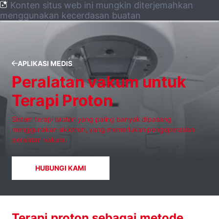
Konten situs web ini mungkin diterjemahkan
menggunakan kecerdasan buatan
APLIKASI MEDIS
Peralatan vakum untuk
Terapi Proton
Sistem terapi proton yang paling banyak dipasang
menggunakan siklotron, yang memerlukan pengoperasian
peralatan vakum.
HUBUNGI KAMI
Terapi proton sebagai metode