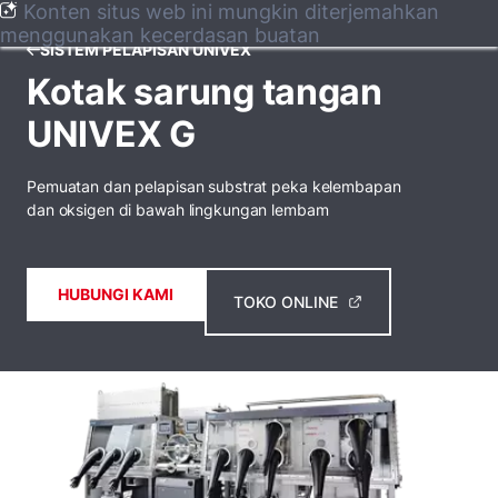
Konten situs web ini mungkin diterjemahkan
menggunakan kecerdasan buatan
SISTEM PELAPISAN UNIVEX
Kotak sarung tangan
UNIVEX G
Pemuatan dan pelapisan substrat peka kelembapan
dan oksigen di bawah lingkungan lembam
HUBUNGI KAMI
TOKO ONLINE