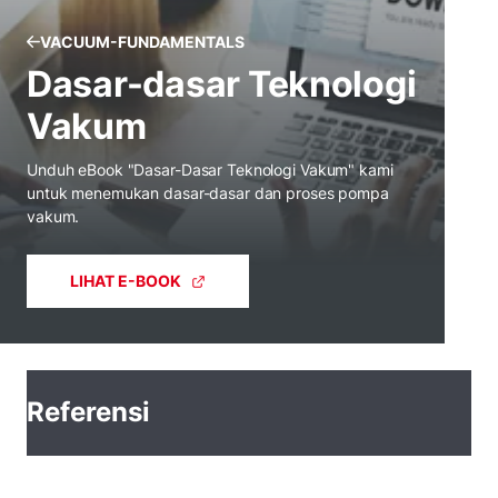
VACUUM-FUNDAMENTALS
Dasar-dasar Teknologi
Vakum
Unduh eBook "Dasar-Dasar Teknologi Vakum" kami
untuk menemukan dasar-dasar dan proses pompa
vakum.
LIHAT E-BOOK
Referensi