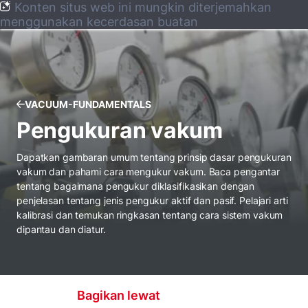
Konten situs web ini mungkin diterjemahkan
menggunakan kecerdasan buatan
VACUUM-FUNDAMENTALS
Pengukuran vakum
Dapatkan gambaran umum tentang prinsip dasar pengukuran
vakum dan pahami cara mengukur vakum. Baca pengantar
tentang bagaimana pengukur diklasifikasikan dengan
penjelasan tentang jenis pengukur aktif dan pasif. Pelajari arti
kalibrasi dan temukan ringkasan tentang cara sistem vakum
dipantau dan diatur.
Bagikan lewat