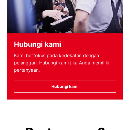
Hubungi kami
Kami berfokus pada kedekatan dengan
pelanggan. Hubungi kami jika Anda memiliki
pertanyaan.
Hubungi kami