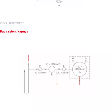
2021 Desember 6
Baca selengkapnya