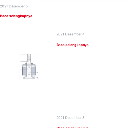
2021 Desember 5
Baca selengkapnya
2021 Desember 4
Baca selengkapnya
2021 Desember 3