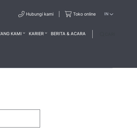
Hubungi kami
Toko online
IN
TANG KAMI
KARIER
BERITA & ACARA
CARI