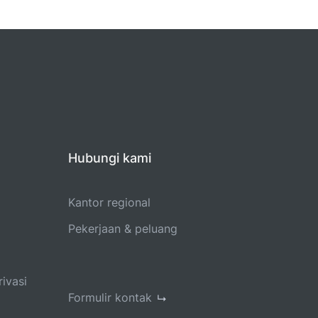
Hubungi kami
Kantor regional
Pekerjaan & peluang
ivasi
Formulir kontak