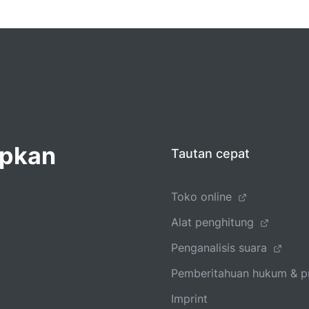
apkan
Tautan cepat
Toko online
Alat penghitung
Penganalisis suara
Pemberitahuan hukum & pr
Imprint