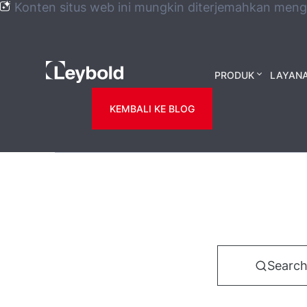
Konten situs web ini mungkin diterjemahkan men
Leybold
PRODUK
LAYAN
Global
KEMBALI KE BLOG
Search