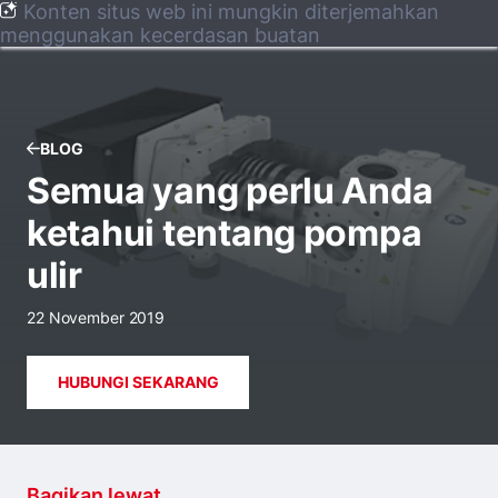
Konten situs web ini mungkin diterjemahkan
menggunakan kecerdasan buatan
BLOG
Semua yang perlu Anda
ketahui tentang pompa
ulir
22 November 2019
HUBUNGI SEKARANG
Bagikan lewat