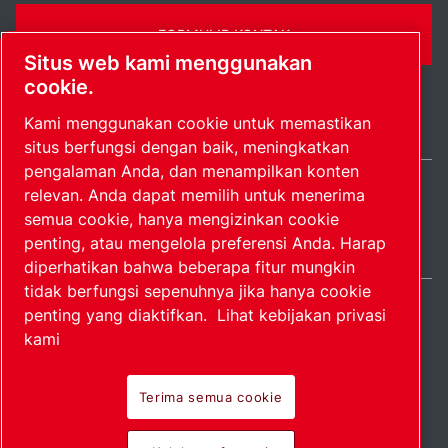
FORMULIR KONTAK
Situs web kami menggunakan
cookie.
Kami menggunakan cookie untuk memastikan
situs berfungsi dengan baik, meningkatkan
pengalaman Anda, dan menampilkan konten
relevan. Anda dapat memilih untuk menerima
Indonesia / IN
semua cookie, hanya mengizinkan cookie
Peta situs
Kelola preferensi
© 2026 Hak Cipta.
penting, atau mengelola preferensi Anda. Harap
diperhatikan bahwa beberapa fitur mungkin
tidak berfungsi sepenuhnya jika hanya cookie
penting yang diaktifkan.
Lihat kebijakan privasi
kami
Produk perintis.
Terima semua cookie
Diterapkan dengan