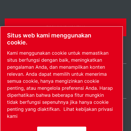
FORMULIR KONTAK
Situs web kami menggunakan
cookie.
Kami menggunakan cookie untuk memastikan
situs berfungsi dengan baik, meningkatkan
pengalaman Anda, dan menampilkan konten
relevan. Anda dapat memilih untuk menerima
Indonesia / IN
semua cookie, hanya mengizinkan cookie
Peta situs
Kelola preferensi
© 2026 Hak Cipta.
penting, atau mengelola preferensi Anda. Harap
diperhatikan bahwa beberapa fitur mungkin
tidak berfungsi sepenuhnya jika hanya cookie
penting yang diaktifkan.
Lihat kebijakan privasi
kami
Produk perintis.