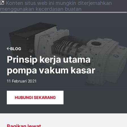
Konten situs web ini mungkin diterjemahkan
menggunakan kecerdasan buatan
BLOG
Prinsip kerja utama
pompa vakum kasar
11 Februari 2021
HUBUNGI SEKARANG
Bagikan lewat