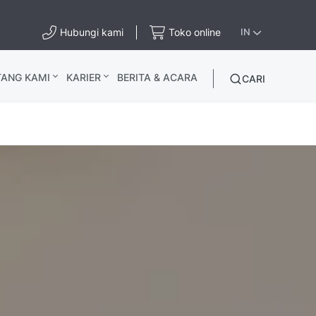
Hubungi kami
Toko online
IN
TANG KAMI
KARIER
BERITA & ACARA
CARI