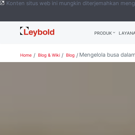
Konten situs web ini mungkin diterjemahkan men
Leybold
PRODUK
LAYAN
Global
Mengelola busa dalam
Home
Blog & Wiki
Blog