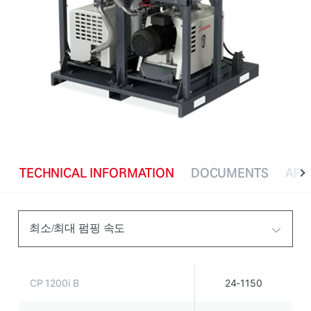
TECHNICAL INFORMATION
DOCUMENTS
APP
최소/최대 펌핑 속도
CP 1200i B
24-1150