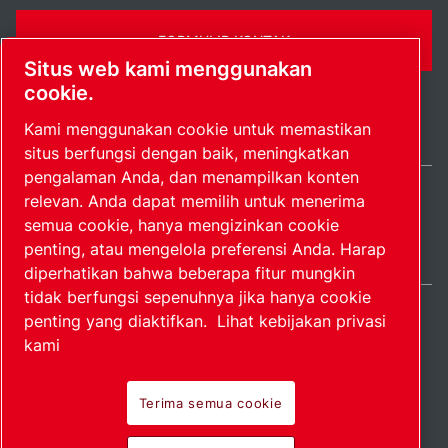
FORMULIR KONTAK
Situs web kami menggunakan
cookie.
Kami menggunakan cookie untuk memastikan
situs berfungsi dengan baik, meningkatkan
pengalaman Anda, dan menampilkan konten
relevan. Anda dapat memilih untuk menerima
Indonesia / IN
semua cookie, hanya mengizinkan cookie
Peta situs
Kelola preferensi
© 2026 Hak Cipta.
penting, atau mengelola preferensi Anda. Harap
diperhatikan bahwa beberapa fitur mungkin
tidak berfungsi sepenuhnya jika hanya cookie
penting yang diaktifkan.
Lihat kebijakan privasi
kami
Produk perintis.
Terima semua cookie
Diterapkan dengan