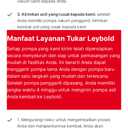
vakum Ganti kepada Anda.
3. Kirimkan unit yang rusak kepada kami:
setelah
Anda memiliki pompa vakum pengganti, kirimkan
kembali unit yang rusak kepada kami
Manfaat Layanan Tukar Leybold
Setiap pompa yang kami kirim telah dipersiapkan
secara menyeluruh dan siap untuk pemasangan yang
mudah di fasilitas Anda. Ini berarti Anda dapat
mengganti pompa lama Anda dengan pompa baru
dalam satu langkah yang mudah dan terencana.
Setelah pompa pengganti dipasang, Anda memiliki
jangka waktu 4 minggu untuk mengirim pompa asli
Anda kembali ke Leybold.
1. Mengurangi risiko: untuk mengembalikan proses
Anda dan menjalankannya kembali, Anda akan