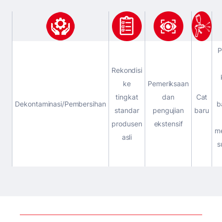
P
Rekondisi
ke
Pemeriksaan
tingkat
dan
Cat
Dekontaminasi/Pembersihan
b
standar
pengujian
baru
produsen
ekstensif
m
asli
s