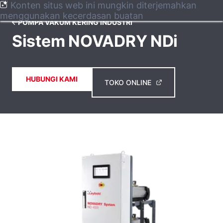
Konten situs web ini mungkin diterjemahkan
menggunakan kecerdasan buatan
POMPA VAKUM KERING INDUSTRI
Sistem NOVADRY NDi
HUBUNGI KAMI
TOKO ONLINE