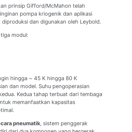
kan prinsip Gifford/McMahon telah
nginan pompa kriogenik dan aplikasi
t diproduksi dan digunakan oleh Leybold.
 tiga modul:
gin hingga ~ 45 K hingga 80 K
sian dan model. Suhu pengoperasian
 kedua. Kedua tahap terbuat dari tembaga
 untuk memanfaatkan kapasitas
timal.
ecara pneumatik
, sistem penggerak
rdiri dari dua komponen yang bergerak