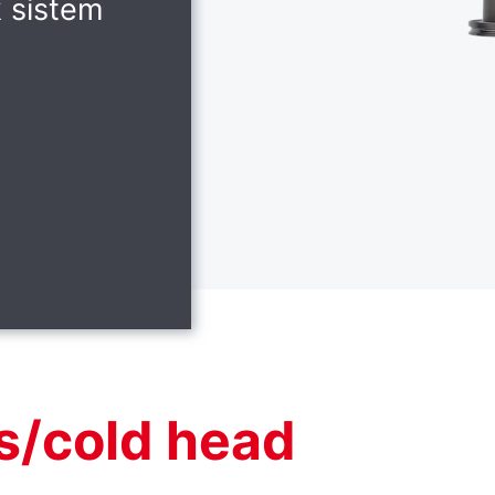
k sistem
s/cold head