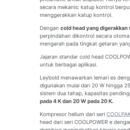
secara mekanis: katup kontrol berp
menggerakkan katup kontrol.
Dengan
cold head yang digerakkan
perpindahan dikontrol secara otomat
mengarah pada tingkat getaran yan
Jajaran standar cold head COOLPOW
untuk berbagai aplikasi.
Leybold menawarkan lemari es deng
digunakan mulai dari 20 W hingga 25
sistem dua tahap, kapasitas pending
pada 4 K dan 20 W pada 20 K.
Kompresor helium dari seri
COOLPAK
head dari seri COOLPOWER e dengan
demikian meningkatkan kinerja pend