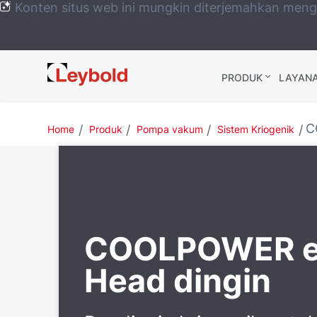
Konten situs web ini mungkin diterjemahkan men
Leybold
PRODUK
LAYAN
Global
C
Home
Produk
Pompa vakum
Sistem Kriogenik
COOLPOWER e
Head dingin