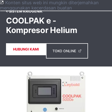
Konten situs web ini mungkin diterjemahkan
menggunakan kecerdasan buatan
SISTEM KRIOGENIK
COOLPAK e -
Kompresor Helium
HUBUNGI KAMI
TOKO ONLINE